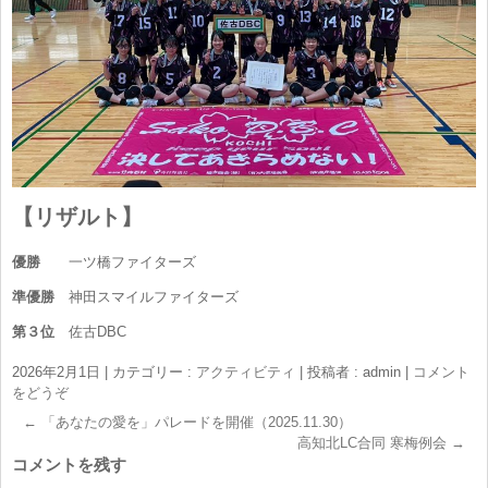
【リザルト】
優勝
一ツ橋ファイターズ
準優勝
神田スマイルファイターズ
第３位
佐古DBC
2026年2月1日
|
カテゴリー :
アクティビティ
|
投稿者 : admin
|
コメント
をどうぞ
←
「あなたの愛を」パレードを開催（2025.11.30）
高知北LC合同 寒梅例会
→
コメントを残す