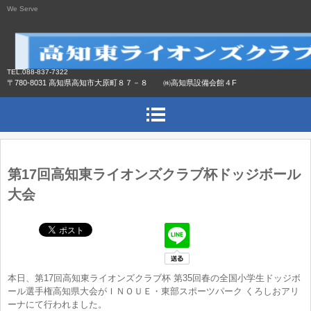
We Serve
TEL.088-837-7322
〒780-8031 高知県高知市大原町８７－８ ㈱高知県設備会館４F
第17回高知東ライオンズクラブ杯ドッジボール
大会
本日、第17回高知東ライオンズクラブ杯 第35回春の全国小学生ドッジボ
ール選手権高知県大会がＩＮＯＵＥ・東部スポーツパーク くろしおアリ
ーナにて行われました。