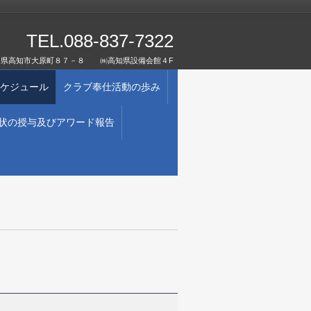
TEL.088-837-7322
1 高知県高知市大原町８７－８ ㈱高知県設備会館４F
ケジュール
クラブ奉仕活動の歩み
状の授与及びアワード報告