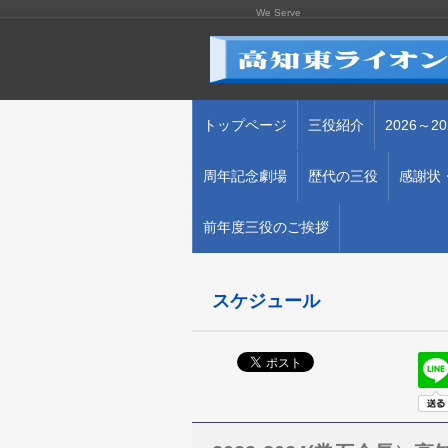
We Serve
トップページ
三役紹介
2026～
周年記念劇場
歴代の三役
感謝状・
前年度三役のご挨拶
スケジュール