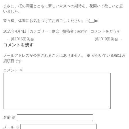
まさに、桜の満開とともに新しい未来への期待を、花開いて欲しいと思
いました。
皆々様、体調にお気をつけてお過ごしください。m(__)m
2025年4月4日
|
カテゴリー :
例会
|
投稿者 : admin
|
コメントをどうぞ
←
第1016回例会
第1019回例会
→
コメントを残す
メールアドレスが公開されることはありません。
※
が付いている欄は必
須項目です
コメント
※
名前
※
メール
※