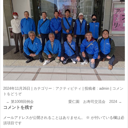
2024年11月26日
|
カテゴリー :
アクティビティ
|
投稿者 : admin
|
コメン
トをどうぞ
←
第1008回例会
愛仁園 お寿司交流会 2024
→
コメントを残す
メールアドレスが公開されることはありません。
※
が付いている欄は必
須項目です