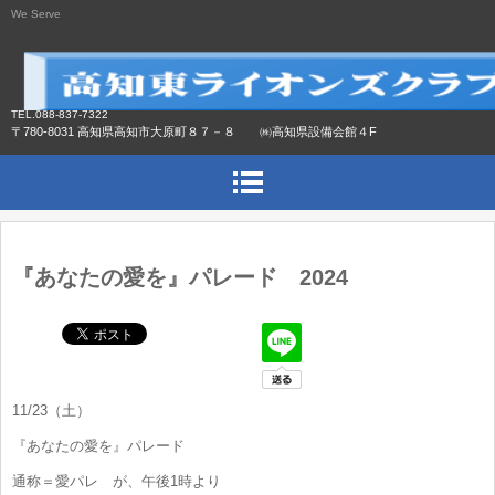
We Serve
TEL.088-837-7322
〒780-8031 高知県高知市大原町８７－８ ㈱高知県設備会館４F
『あなたの愛を』パレード 2024
11/23（土）
『あなたの愛を』パレード
通称＝愛パレ が、午後1時より