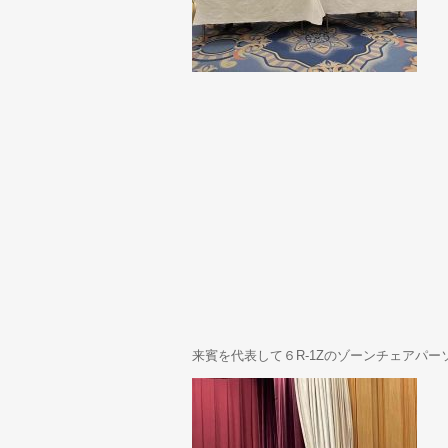
来賓を代表して６R-1Zのゾーンチェアパ