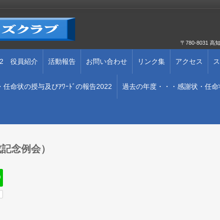
〒780-803
202 役員紹介
活動報告
お問い合わせ
リンク集
アクセス
ス
任命状の授与及びｱﾜｰﾄﾞの報告2022
過去の年度・・・感謝状・任命
成記念例会）