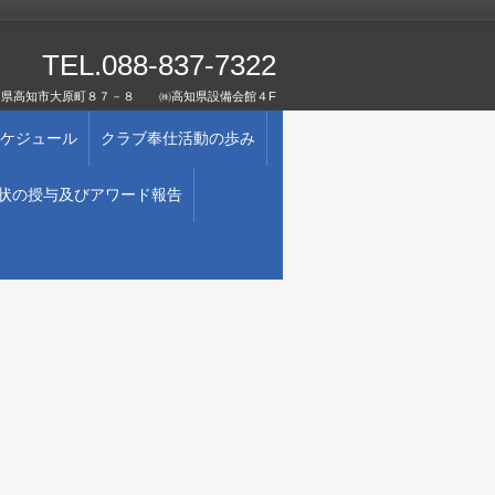
TEL.088-837-7322
1 高知県高知市大原町８７－８ ㈱高知県設備会館４F
ケジュール
クラブ奉仕活動の歩み
状の授与及びアワード報告