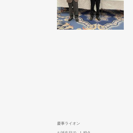
慶事ライオン
お誕生日で、L.時久