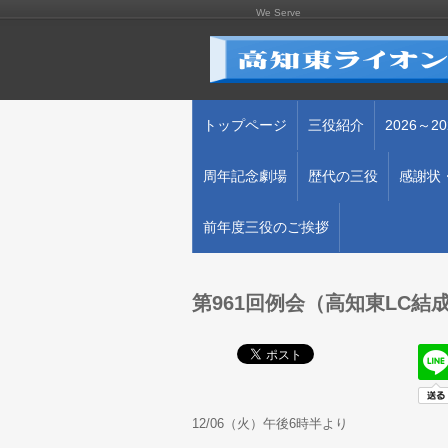
We Serve
トップページ
三役紹介
2026～
周年記念劇場
歴代の三役
感謝状・
前年度三役のご挨拶
第961回例会（高知東LC結
12/06（火）午後6時半より