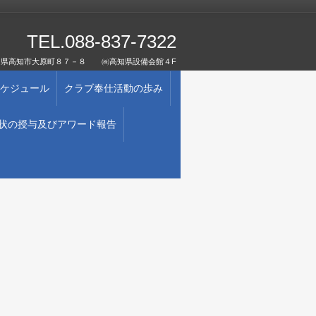
TEL.088-837-7322
1 高知県高知市大原町８７－８ ㈱高知県設備会館４F
ケジュール
クラブ奉仕活動の歩み
状の授与及びアワード報告