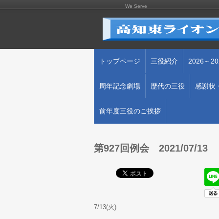
We Serve
トップページ
三役紹介
2026～
周年記念劇場
歴代の三役
感謝状・
前年度三役のご挨拶
第927回例会 2021/07/13
7/13(火)